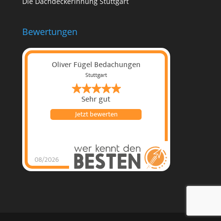
Die Dachdeckerinnung Stuttgart
Bewertungen
Oliver Fügel Bedachungen
Stuttgart
Sehr gut
Jetzt bewerten
08/2026
Oliver Fügel
Bedachungen
hat
4.96
von
5
Sternen |
135
Oliver Fügel
Bedachungen
Bewertu
ngen auf
werkenntdenBESTEN.
de