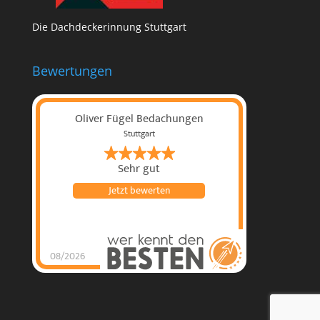
Die Dachdeckerinnung Stuttgart
Bewertungen
Oliver Fügel Bedachungen
Stuttgart
Sehr gut
Jetzt bewerten
08/2026
Oliver Fügel
Bedachungen
hat
4.96
von
5
Sternen |
135
Oliver Fügel
Bedachungen
Bewertu
ngen auf
werkenntdenBESTEN.